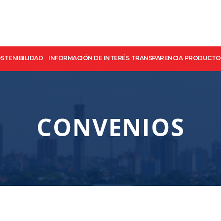
STENIBILIDAD
INFORMACIÓN DE INTERÉS
TRANSPARENCIA
PRODUCTOS
ggle
Toggle
Toggle
Toggle
vigation
navigation
navigation
navigation
CONVENIOS